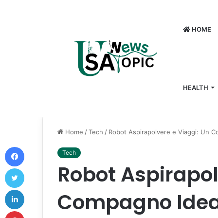
HOME
HEALTH
Home
/
Tech
/
Robot Aspirapolvere e Viaggi: Un C
Facebook
Tech
Robot Aspirapol
Twitter
LinkedIn
Compagno Ideal
Pinterest