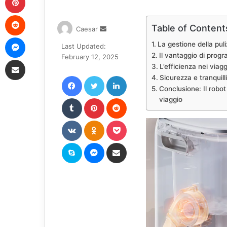
Reddit
Table of Content
Send
Caesar
Messenger
an
La gestione della pul
Last Updated:
email
Il vantaggio di progr
February 12, 2025
Share via Email
L’efficienza nei viag
Facebook
Twitter
LinkedIn
Sicurezza e tranquil
Conclusione: Il robo
Tumblr
Pinterest
Reddit
viaggio
VKontakte
Odnoklassniki
Pocket
Skype
Messenger
Share via Email