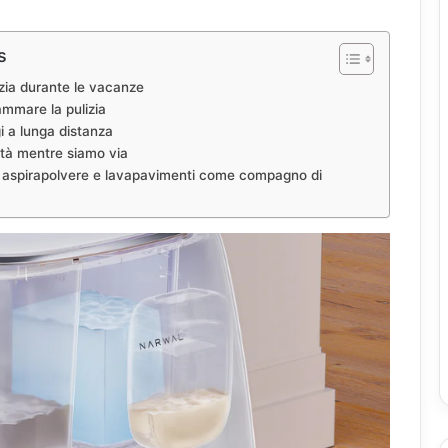
s
izia durante le vacanze
ammare la pulizia
gi a lunga distanza
lità mentre siamo via
t aspirapolvere e lavapavimenti come compagno di